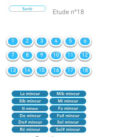
Sortir
Etude nº18
1
2
3
4
5
6
7
8
9
10
11
12
13
14
15
16
17
18
La mineur
Mib mineur
Sib mineur
Mi mineur
Fa mineur
Si mineur
Do mineur
Fa# mineur
Do# mineur
Sol mineur
Ré mineur
Sol# mineur