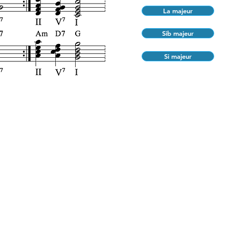
La majeur
Sib majeur
Si majeur