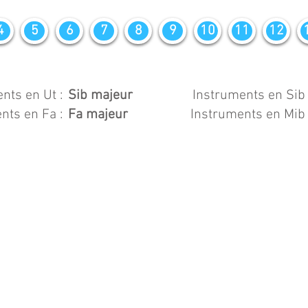
4
5
6
7
8
9
10
11
12
nts en Ut :
Sib majeur
Instruments en Sib 
nts en Fa :
Fa majeur
Instruments en Mib 