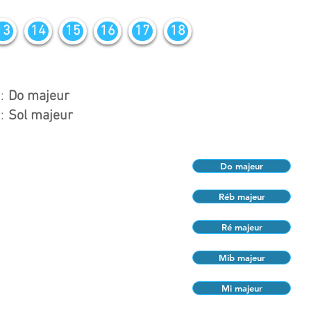
13
14
15
16
17
18
:
Do majeur
:
Sol majeur
Do majeur
Réb majeur
Ré majeur
Mib majeur
Mi majeur