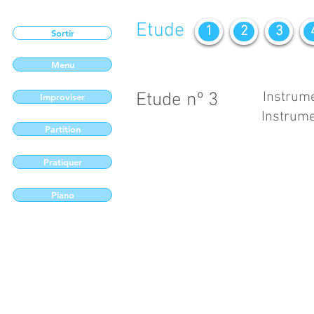
Etude
1
2
3
Sortir
Menu
Etude nº 3
Instrume
Improviser
Instrume
Partition
Pratiquer
Piano