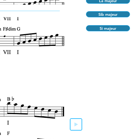
La majeur
Sib majeur
Si majeur