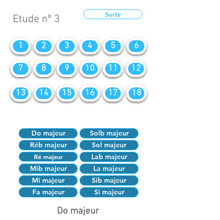
Sortir
Etude nº 3
1
2
3
4
5
6
7
8
9
10
11
12
13
14
15
16
17
18
Do majeur
Solb majeur
Réb majeur
Sol majeur
Lab majeur
Ré majeur
Mib majeur
La majeur
Mi majeur
Sib majeur
Fa majeur
Si majeur
Do majeur