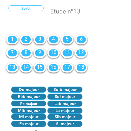
Sortir
Etude nº13
1
2
3
4
5
6
7
8
9
10
11
12
13
14
15
16
17
18
Do majeur
Solb majeur
Réb majeur
Sol majeur
Lab majeur
Ré majeur
Mib majeur
La majeur
Mi majeur
Sib majeur
Fa majeur
Si majeur