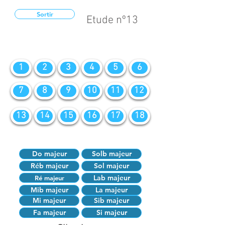
Sortir
Etude nº13
1
2
3
4
5
6
7
8
9
10
11
12
13
14
15
16
17
18
Do majeur
Solb majeur
Réb majeur
Sol majeur
Lab majeur
Ré majeur
Mib majeur
La majeur
Mi majeur
Sib majeur
Fa majeur
Si majeur