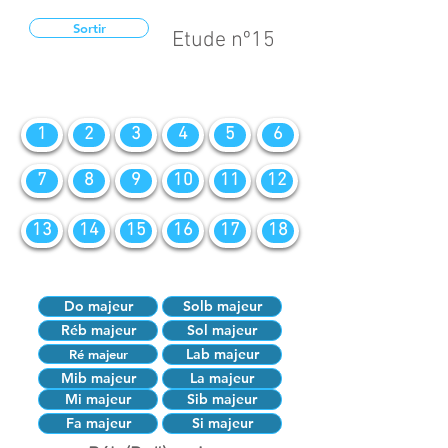
Sortir
Etude nº15
1
2
3
4
5
6
7
8
9
10
11
12
13
14
15
16
17
18
Do majeur
Solb majeur
Réb majeur
Sol majeur
Lab majeur
Ré majeur
Mib majeur
La majeur
Mi majeur
Sib majeur
Fa majeur
Si majeur