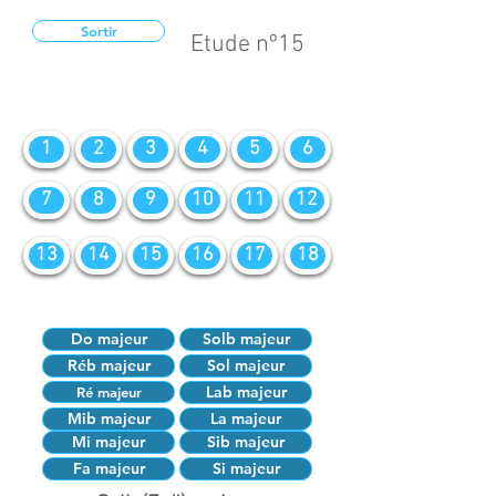
Sortir
Etude nº15
1
2
3
4
5
6
7
8
9
10
11
12
13
14
15
16
17
18
Do majeur
Solb majeur
Réb majeur
Sol majeur
Lab majeur
Ré majeur
Mib majeur
La majeur
Mi majeur
Sib majeur
Fa majeur
Si majeur