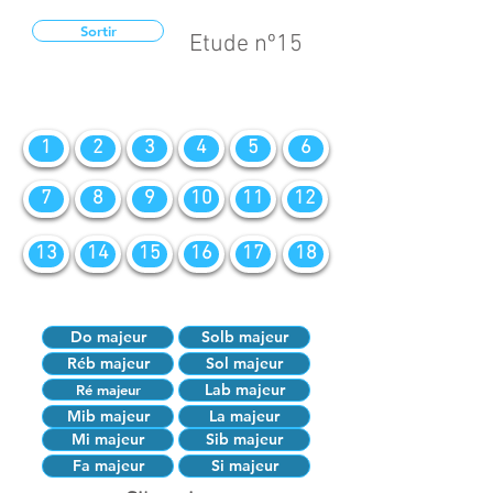
Sortir
Etude nº15
1
2
3
4
5
6
7
8
9
10
11
12
13
14
15
16
17
18
Do majeur
Solb majeur
Réb majeur
Sol majeur
Lab majeur
Ré majeur
Mib majeur
La majeur
Mi majeur
Sib majeur
Fa majeur
Si majeur