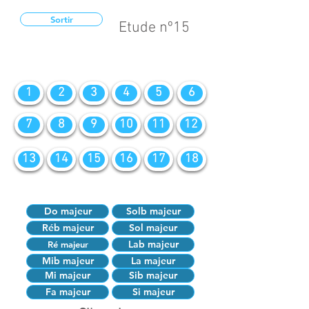
Sortir
Etude nº15
1
2
3
4
5
6
7
8
9
10
11
12
13
14
15
16
17
18
Do majeur
Solb majeur
Réb majeur
Sol majeur
Lab majeur
Ré majeur
Mib majeur
La majeur
Mi majeur
Sib majeur
Fa majeur
Si majeur