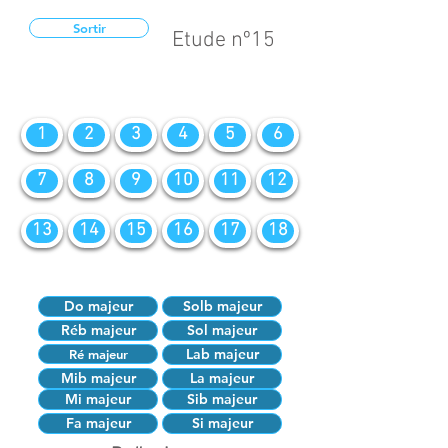
Sortir
Etude nº15
1
2
3
4
5
6
7
8
9
10
11
12
13
14
15
16
17
18
Do majeur
Solb majeur
Réb majeur
Sol majeur
Lab majeur
Ré majeur
Mib majeur
La majeur
Mi majeur
Sib majeur
Fa majeur
Si majeur