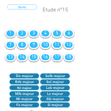
Sortir
Etude nº15
1
2
3
4
5
6
7
8
9
10
11
12
13
14
15
16
17
18
Do majeur
Solb majeur
Réb majeur
Sol majeur
Lab majeur
Ré majeur
Mib majeur
La majeur
Mi majeur
Sib majeur
Fa majeur
Si majeur