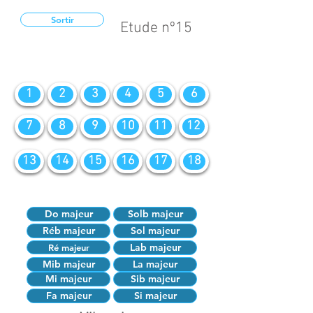
Sortir
Etude nº15
1
2
3
4
5
6
7
8
9
10
11
12
13
14
15
16
17
18
Do majeur
Solb majeur
Réb majeur
Sol majeur
Lab majeur
Ré majeur
Mib majeur
La majeur
Mi majeur
Sib majeur
Fa majeur
Si majeur