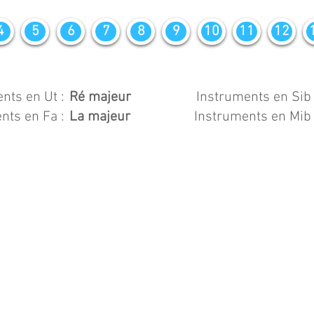
4
5
6
7
8
9
10
11
12
nts en Ut :
Ré majeur
Instruments en Sib 
nts en Fa :
La majeur
Instruments en Mib 