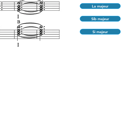
La majeur
Sib majeur
Si majeur