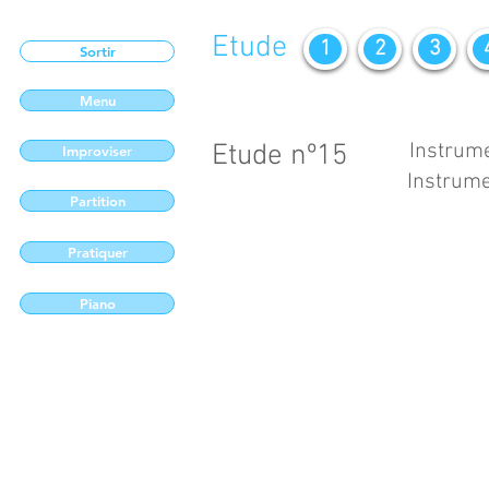
Etude
1
2
3
Sortir
Menu
Etude nº15
Instrume
Improviser
Instrume
Partition
Pratiquer
Piano