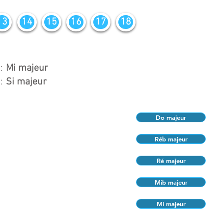
13
14
15
16
17
18
:
Mi majeur
:
Si majeur
Do majeur
Réb majeur
Ré majeur
Mib majeur
Mi majeur