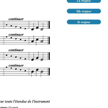
La majeur
Sib majeur
Si majeur