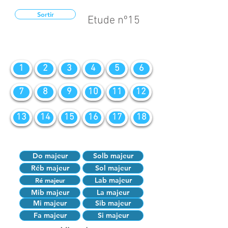
Sortir
Etude nº15
1
2
3
4
5
6
7
8
9
10
11
12
13
14
15
16
17
18
Do majeur
Solb majeur
Réb majeur
Sol majeur
Lab majeur
Ré majeur
Mib majeur
La majeur
Mi majeur
Sib majeur
Fa majeur
Si majeur