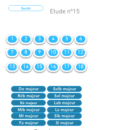
Sortir
Etude nº15
1
2
3
4
5
6
7
8
9
10
11
12
13
14
15
16
17
18
Do majeur
Solb majeur
Réb majeur
Sol majeur
Lab majeur
Ré majeur
Mib majeur
La majeur
Mi majeur
Sib majeur
Fa majeur
Si majeur