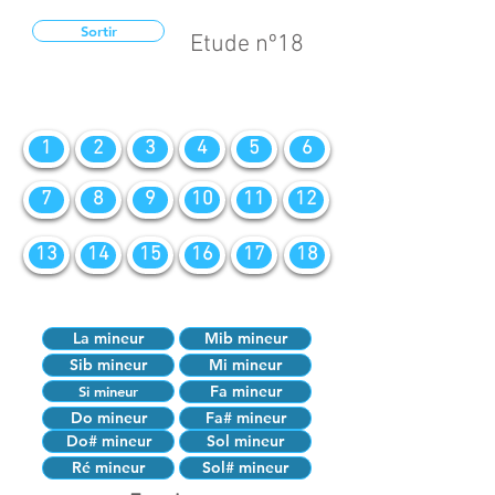
Sortir
Etude nº18
1
2
3
4
5
6
7
8
9
10
11
12
13
14
15
16
17
18
La mineur
Mib mineur
Sib mineur
Mi mineur
Fa mineur
Si mineur
Do mineur
Fa# mineur
Do# mineur
Sol mineur
Ré mineur
Sol# mineur