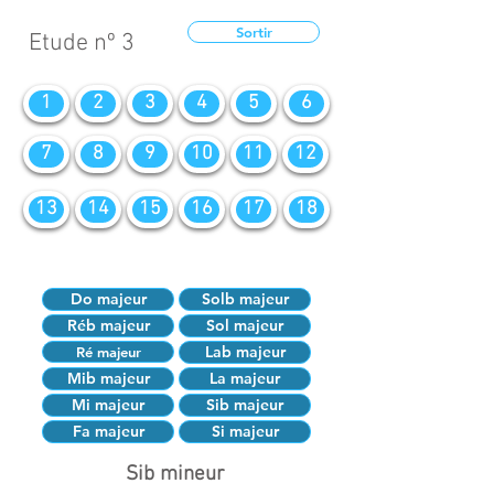
Sortir
Etude nº 3
1
2
3
4
5
6
7
8
9
10
11
12
13
14
15
16
17
18
Do majeur
Solb majeur
Réb majeur
Sol majeur
Lab majeur
Ré majeur
Mib majeur
La majeur
Mi majeur
Sib majeur
Fa majeur
Si majeur
Sib mineur