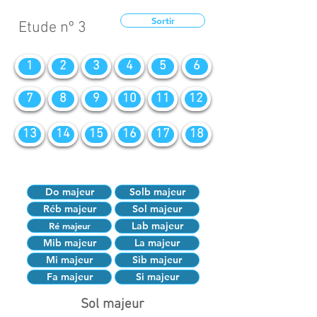
Sortir
Etude nº 3
1
2
3
4
5
6
7
8
9
10
11
12
13
14
15
16
17
18
Do majeur
Solb majeur
Réb majeur
Sol majeur
Lab majeur
Ré majeur
Mib majeur
La majeur
Mi majeur
Sib majeur
Fa majeur
Si majeur
Sol majeur