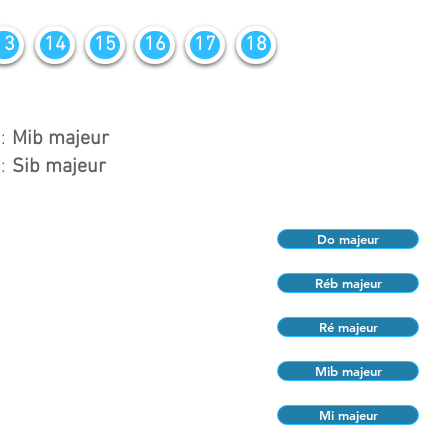
13
14
15
16
17
18
:
Mib majeur
:
Sib majeur
Do majeur
Réb majeur
Ré majeur
Mib majeur
Mi majeur