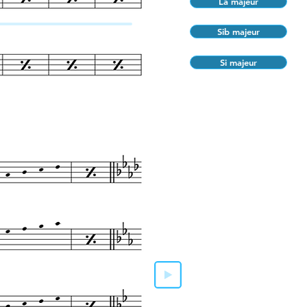
La majeur
Sib majeur
Si majeur