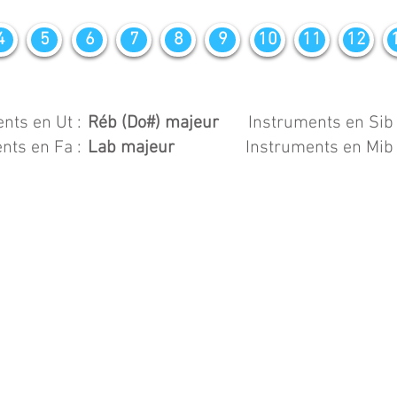
4
5
6
7
8
9
10
11
12
nts en Ut :
Réb (Do#) majeur
Instruments en Sib 
nts en Fa :
Lab majeur
Instruments en Mib 