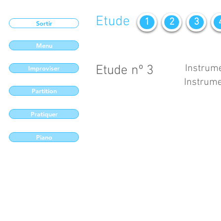
Etude
1
2
3
Sortir
Menu
Etude nº 3
Instrume
Improviser
Instrume
Partition
Pratiquer
Piano