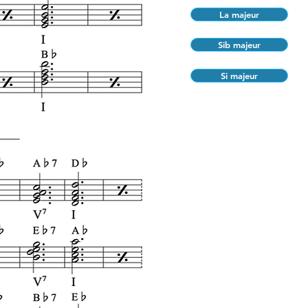
La majeur
Sib majeur
Si majeur