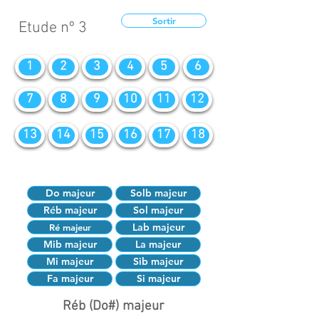
Sortir
Etude nº 3
1
2
3
4
5
6
7
8
9
10
11
12
13
14
15
16
17
18
Do majeur
Solb majeur
Réb majeur
Sol majeur
Lab majeur
Ré majeur
Mib majeur
La majeur
Mi majeur
Sib majeur
Fa majeur
Si majeur
Réb (Do#) majeur