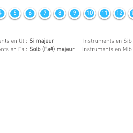
4
5
6
7
8
9
10
11
12
nts en Ut :
Si majeur
Instruments en Sib 
nts en Fa :
Solb (Fa#) majeur
Instruments en Mib 