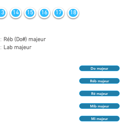
13
14
15
16
17
18
:
Réb (Do#) majeur
:
Lab majeur
Do majeur
Réb majeur
Ré majeur
Mib majeur
Mi majeur