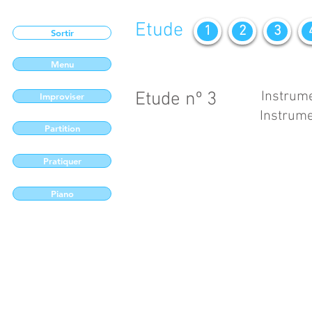
Etude
1
2
3
Sortir
Menu
Etude nº 3
Instrume
Improviser
Instrume
Partition
Pratiquer
Piano