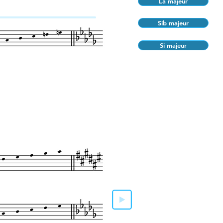
La majeur
Sib majeur
Si majeur