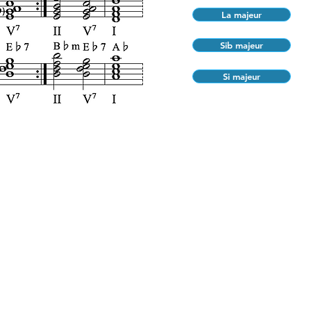
La majeur
Sib majeur
Si majeur