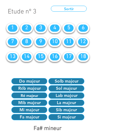
Sortir
Etude nº 3
1
2
3
4
5
6
7
8
9
10
11
12
13
14
15
16
17
18
Do majeur
Solb majeur
Réb majeur
Sol majeur
Lab majeur
Ré majeur
Mib majeur
La majeur
Mi majeur
Sib majeur
Fa majeur
Si majeur
Fa# mineur