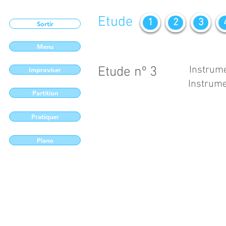
Etude
1
2
3
Sortir
Menu
Etude nº 3
Instrume
Improviser
Instrume
Partition
Pratiquer
Piano