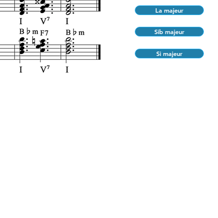
La majeur
Sib majeur
Si majeur