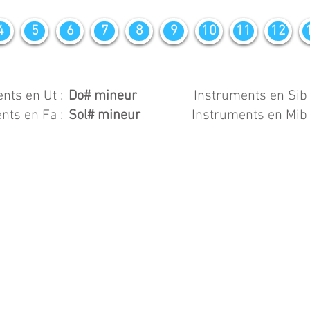
4
5
6
7
8
9
10
11
12
nts en Ut :
Do# mineur
Instruments en Sib 
nts en Fa :
Sol# mineur
Instruments en Mib 