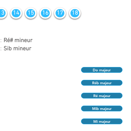
13
14
15
16
17
18
:
Ré# mineur
:
Sib mineur
Do majeur
Réb majeur
Ré majeur
Mib majeur
Mi majeur