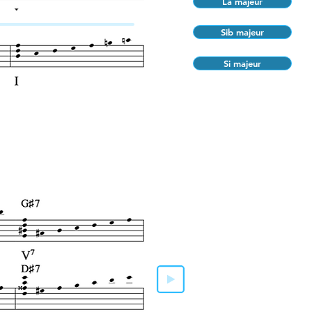
La majeur
Sib majeur
Si majeur