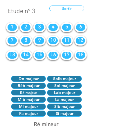
Sortir
Etude nº 3
1
2
3
4
5
6
7
8
9
10
11
12
13
14
15
16
17
18
Do majeur
Solb majeur
Réb majeur
Sol majeur
Lab majeur
Ré majeur
Mib majeur
La majeur
Mi majeur
Sib majeur
Fa majeur
Si majeur
Ré mineur