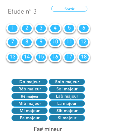
Sortir
Etude nº 3
1
2
3
4
5
6
7
8
9
10
11
12
13
14
15
16
17
18
Do majeur
Solb majeur
Réb majeur
Sol majeur
Lab majeur
Ré majeur
Mib majeur
La majeur
Mi majeur
Sib majeur
Fa majeur
Si majeur
Fa# mineur