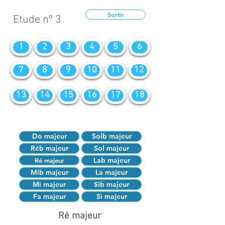
Sortir
Etude nº 3
1
2
3
4
5
6
7
8
9
10
11
12
13
14
15
16
17
18
Do majeur
Solb majeur
Réb majeur
Sol majeur
Lab majeur
Ré majeur
Mib majeur
La majeur
Mi majeur
Sib majeur
Fa majeur
Si majeur
Ré majeur