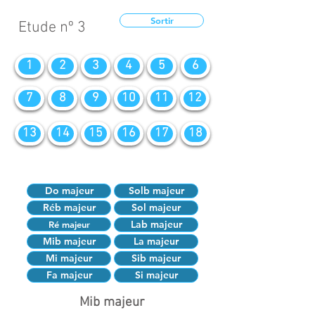
Sortir
Etude nº 3
1
2
3
4
5
6
7
8
9
10
11
12
13
14
15
16
17
18
Do majeur
Solb majeur
Réb majeur
Sol majeur
Lab majeur
Ré majeur
Mib majeur
La majeur
Mi majeur
Sib majeur
Fa majeur
Si majeur
Mib majeur