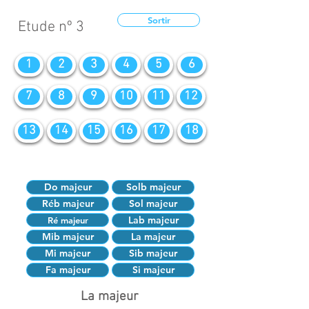
Sortir
Etude nº 3
1
2
3
4
5
6
7
8
9
10
11
12
13
14
15
16
17
18
Do majeur
Solb majeur
Réb majeur
Sol majeur
Lab majeur
Ré majeur
Mib majeur
La majeur
Mi majeur
Sib majeur
Fa majeur
Si majeur
La majeur