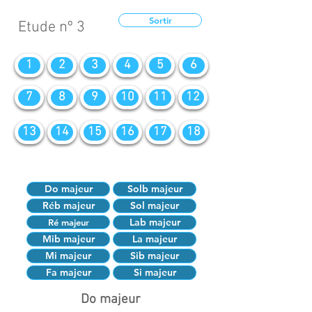
Sortir
Etude nº 3
1
2
3
4
5
6
7
8
9
10
11
12
13
14
15
16
17
18
Do majeur
Solb majeur
Réb majeur
Sol majeur
Lab majeur
Ré majeur
Mib majeur
La majeur
Mi majeur
Sib majeur
Fa majeur
Si majeur
Do majeur