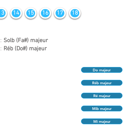
13
14
15
16
17
18
:
Solb (Fa#) majeur
:
Réb (Do#) majeur
Do majeur
Réb majeur
Ré majeur
Mib majeur
Mi majeur