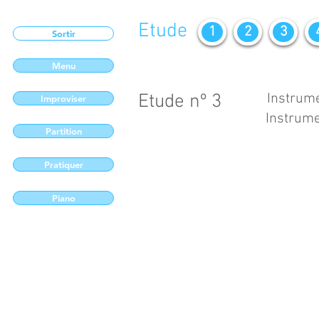
Etude
1
2
3
Sortir
Menu
Etude nº 3
Instrume
Improviser
Instrume
Partition
Pratiquer
Piano