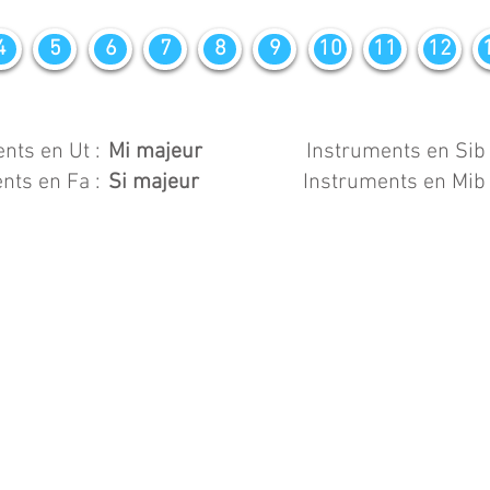
4
5
6
7
8
9
10
11
12
nts en Ut :
Mi majeur
Instruments en Sib 
nts en Fa :
Si majeur
Instruments en Mib 