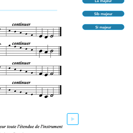
La majeur
Sib majeur
Si majeur