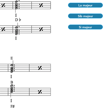
La majeur
Sib majeur
Si majeur