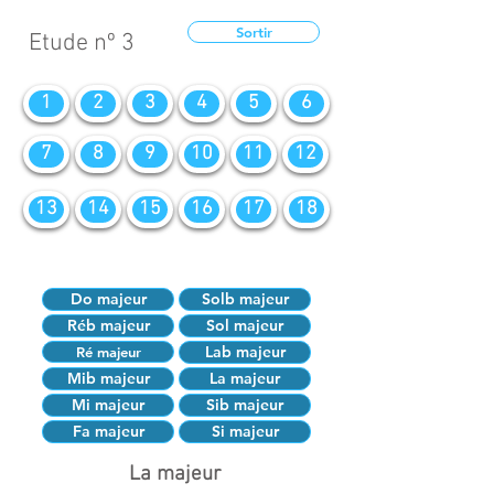
Sortir
Etude nº 3
1
2
3
4
5
6
7
8
9
10
11
12
13
14
15
16
17
18
Do majeur
Solb majeur
Réb majeur
Sol majeur
Lab majeur
Ré majeur
Mib majeur
La majeur
Mi majeur
Sib majeur
Fa majeur
Si majeur
La majeur