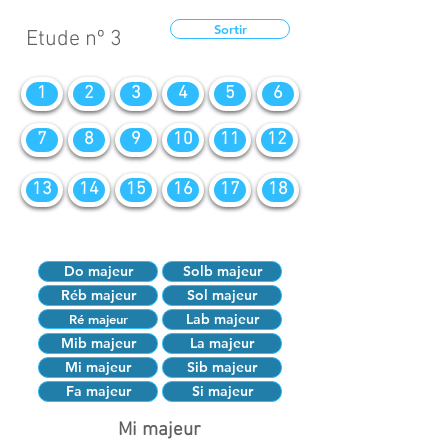
Sortir
Etude nº 3
1
2
3
4
5
6
7
8
9
10
11
12
13
14
15
16
17
18
Do majeur
Solb majeur
Réb majeur
Sol majeur
Lab majeur
Ré majeur
Mib majeur
La majeur
Mi majeur
Sib majeur
Fa majeur
Si majeur
Mi majeur