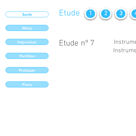
Etude
1
2
3
Sortir
Menu
Etude nº 7
Instrume
Improviser
Instrume
Partition
Pratiquer
Piano