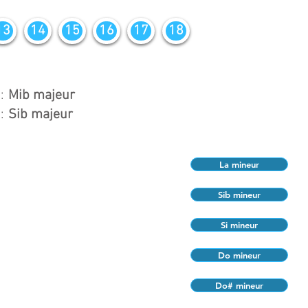
13
14
15
16
17
18
:
Mib majeur
:
Sib majeur
La mineur
Sib mineur
Si mineur
Do mineur
Do# mineur