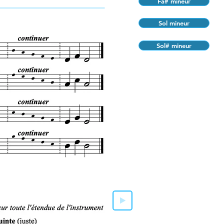
Fa# mineur
Sol mineur
Sol# mineur