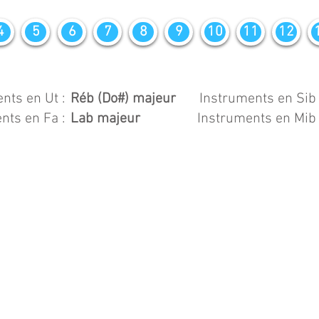
4
5
6
7
8
9
10
11
12
nts en Ut :
Réb (Do#) majeur
Instruments en Sib 
nts en Fa :
Lab majeur
Instruments en Mib 