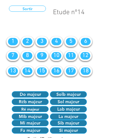
Sortir
Etude nº14
1
2
3
4
5
6
7
8
9
10
11
12
13
14
15
16
17
18
Do majeur
Solb majeur
Réb majeur
Sol majeur
Lab majeur
Ré majeur
Mib majeur
La majeur
Mi majeur
Sib majeur
Fa majeur
Si majeur