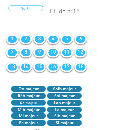
Sortir
Etude nº15
1
2
3
4
5
6
7
8
9
10
11
12
13
14
15
16
17
18
Do majeur
Solb majeur
Réb majeur
Sol majeur
Lab majeur
Ré majeur
Mib majeur
La majeur
Mi majeur
Sib majeur
Fa majeur
Si majeur