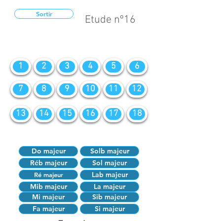
Sortir
Etude nº16
1
2
3
4
5
6
7
8
9
10
11
12
13
14
15
16
17
18
Do majeur
Solb majeur
Réb majeur
Sol majeur
Lab majeur
Ré majeur
Mib majeur
La majeur
Mi majeur
Sib majeur
Fa majeur
Si majeur