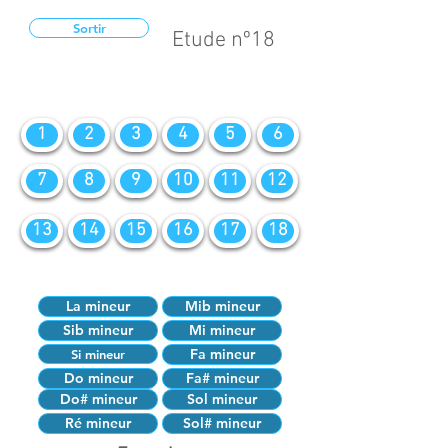
Sortir
Etude nº18
1
2
3
4
5
6
7
8
9
10
11
12
13
14
15
16
17
18
La mineur
Mib mineur
Sib mineur
Mi mineur
Fa mineur
Si mineur
Do mineur
Fa# mineur
Do# mineur
Sol mineur
Ré mineur
Sol# mineur