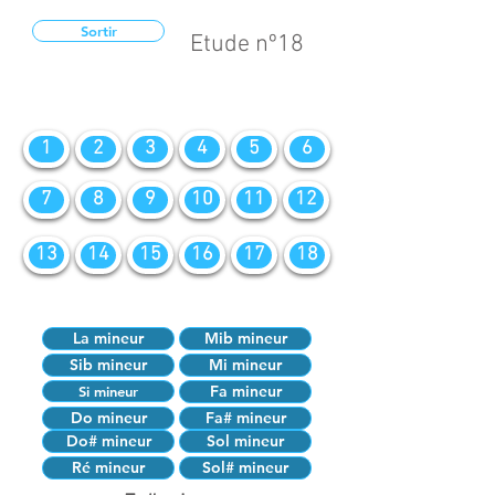
Sortir
Etude nº18
1
2
3
4
5
6
7
8
9
10
11
12
13
14
15
16
17
18
La mineur
Mib mineur
Sib mineur
Mi mineur
Fa mineur
Si mineur
Do mineur
Fa# mineur
Do# mineur
Sol mineur
Ré mineur
Sol# mineur