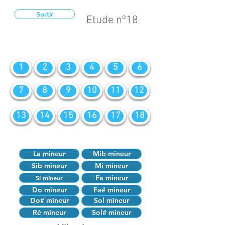
Sortir
Etude nº18
1
2
3
4
5
6
7
8
9
10
11
12
13
14
15
16
17
18
La mineur
Mib mineur
Sib mineur
Mi mineur
Fa mineur
Si mineur
Do mineur
Fa# mineur
Do# mineur
Sol mineur
Ré mineur
Sol# mineur