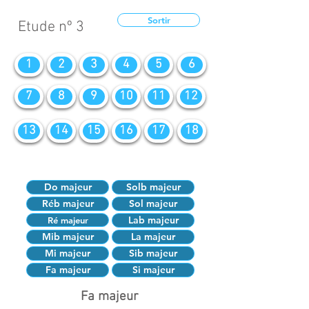
Sortir
Etude nº 3
1
2
3
4
5
6
7
8
9
10
11
12
13
14
15
16
17
18
Do majeur
Solb majeur
Réb majeur
Sol majeur
Lab majeur
Ré majeur
Mib majeur
La majeur
Mi majeur
Sib majeur
Fa majeur
Si majeur
Fa majeur