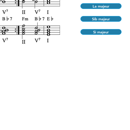
La majeur
Sib majeur
Si majeur