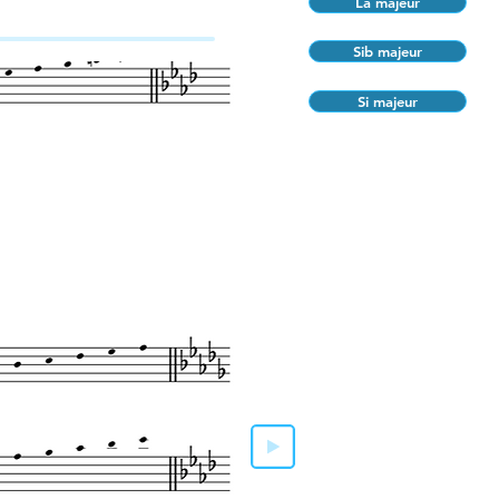
La majeur
Sib majeur
Si majeur