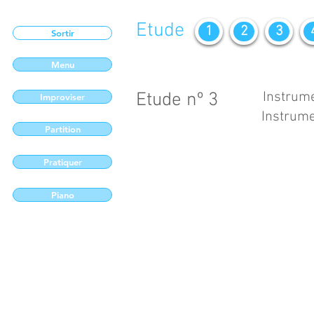
Etude
1
2
3
Sortir
Menu
Etude nº 3
Instrume
Improviser
Instrume
Partition
Pratiquer
Piano