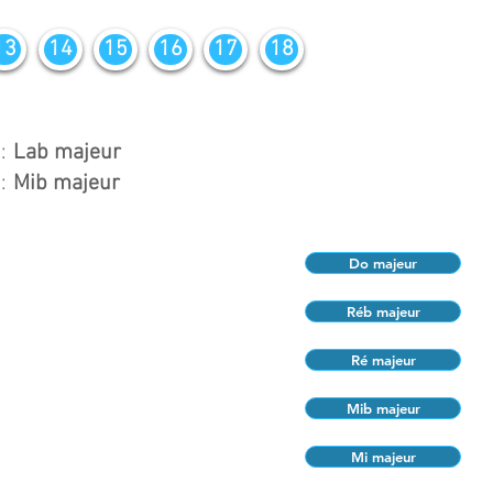
13
14
15
16
17
18
:
Lab majeur
:
Mib majeur
Do majeur
Réb majeur
Ré majeur
Mib majeur
Mi majeur