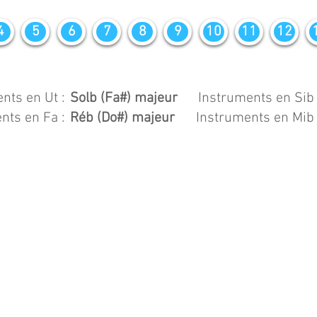
4
5
6
7
8
9
10
11
12
nts en Ut :
Solb (Fa#) majeur
Instruments en Sib 
nts en Fa :
Réb (Do#) majeur
Instruments en Mib 