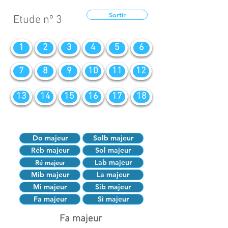
Sortir
Etude nº 3
1
2
3
4
5
6
7
8
9
10
11
12
13
14
15
16
17
18
Do majeur
Solb majeur
Réb majeur
Sol majeur
Lab majeur
Ré majeur
Mib majeur
La majeur
Mi majeur
Sib majeur
Fa majeur
Si majeur
Fa majeur