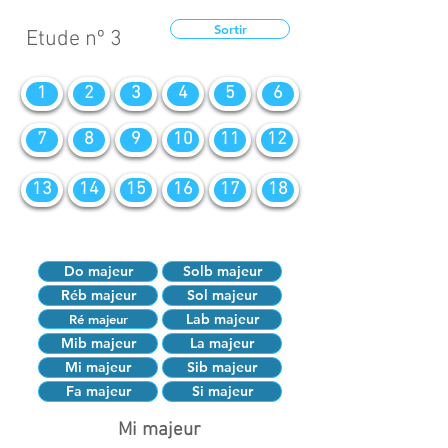
Sortir
Etude nº 3
1
2
3
4
5
6
7
8
9
10
11
12
13
14
15
16
17
18
Do majeur
Solb majeur
Réb majeur
Sol majeur
Lab majeur
Ré majeur
Mib majeur
La majeur
Mi majeur
Sib majeur
Fa majeur
Si majeur
Mi majeur