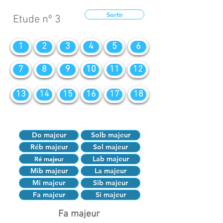
Sortir
Etude nº 3
1
2
3
4
5
6
7
8
9
10
11
12
13
14
15
16
17
18
Do majeur
Solb majeur
Réb majeur
Sol majeur
Lab majeur
Ré majeur
Mib majeur
La majeur
Mi majeur
Sib majeur
Fa majeur
Si majeur
Fa majeur