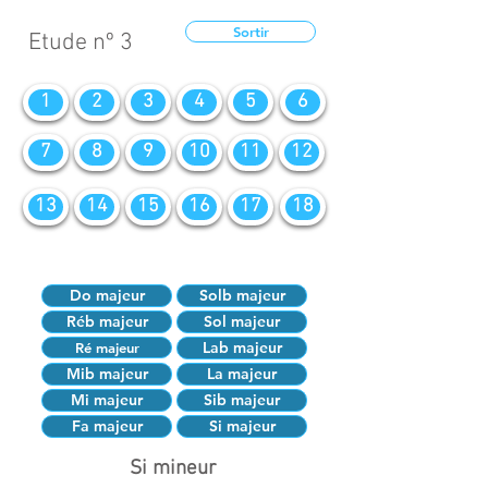
Sortir
Etude nº 3
1
2
3
4
5
6
7
8
9
10
11
12
13
14
15
16
17
18
Do majeur
Solb majeur
Réb majeur
Sol majeur
Lab majeur
Ré majeur
Mib majeur
La majeur
Mi majeur
Sib majeur
Fa majeur
Si majeur
Si mineur