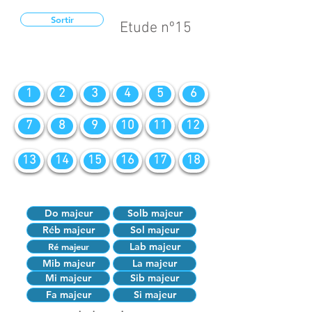
Sortir
Etude nº15
1
2
3
4
5
6
7
8
9
10
11
12
13
14
15
16
17
18
Do majeur
Solb majeur
Réb majeur
Sol majeur
Lab majeur
Ré majeur
Mib majeur
La majeur
Mi majeur
Sib majeur
Fa majeur
Si majeur